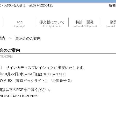
合わせは tel.077-522-0121
新着
Top
導光板について
特許・開発
製
top page
LED light panel
patent development
product 
案内
>
展示会のご案内
会のご案内
年9月26日
6回 サイン＆ディスプレイショウ に出展いたします。
年10月22日(水)～24日(金) 10:00～17:00
GYM-EX（東京ビックサイト）『小間番号 2』
細は以下のPDFをご覧ください。
&DISPLAY SHOW 2025