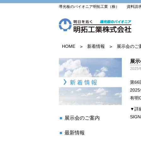
導光板のパイオニア明拓工業（株） 資料請求・お問い
HOME
新着情報
展示会のご
>
>
展示
2025
第6
2025
有明
▼詳
SIGN
展示会のご案内
最新情報