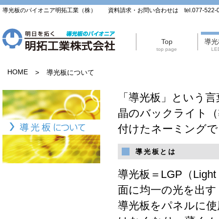
導光板のパイオニア明拓工業（株） 資料請求・お問い合わせは tel.077-522-0
Top
導光
top page
LED
HOME
>
導光板について
「導光板」という言
晶のバックライト（
付けたネーミングで
導光板とは
導光板＝LGP（Ligh
面に均一の光を出す
導光板をパネルに使