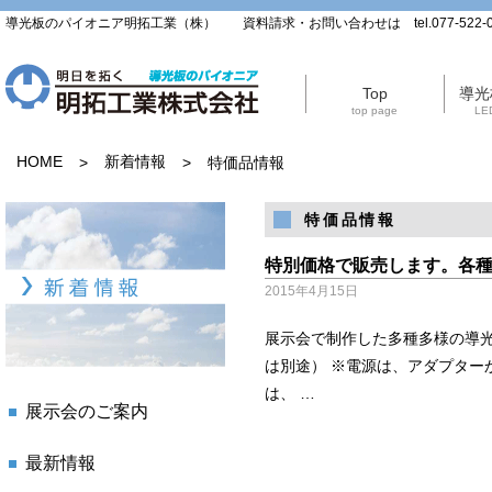
導光板のパイオニア明拓工業（株） 資料請求・お問い合わせは tel.077-522-0
Top
導光
top page
LED
HOME
新着情報
>
>
特価品情報
特価品情報
特別価格で販売します。各
2015年4月15日
展示会で制作した多種多様の導
は別途） ※電源は、アダプター
は、 …
展示会のご案内
最新情報