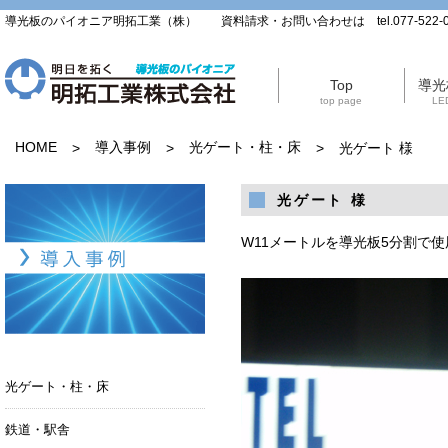
導光板のパイオニア明拓工業（株） 資料請求・お問い合わせは tel.077-522-0
Top
導光
top page
LED
HOME
導入事例
光ゲート・柱・床
>
>
>
光ゲート 様
光ゲート 様
W11メートルを導光板5分割で使
導入事例
光ゲート・柱・床
鉄道・駅舎