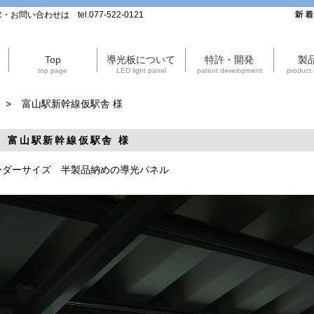
合わせは tel.077-522-0121
新着
Top
導光板について
特許・開発
製
top page
LED light panel
patent development
product 
>
富山駅新幹線仮駅舎 様
富山駅新幹線仮駅舎 様
ーダーサイズ 半製品納めの導光パネル