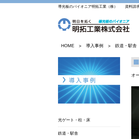
導光板のパイオニア明拓工業（株） 資料請求・お問い
HOME
導入事例
鉄道・駅舎
>
>
オ
導入事例
光ゲート・柱・床
鉄道・駅舎