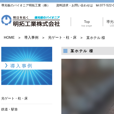
導光板のパイオニア明拓工業（株） 資料請求・お問い合わせは tel.077-522-0
Top
導光
top page
LED
HOME
導入事例
光ゲート・柱・床
>
>
>
某ホテル 様
某ホテル 様
導入事例
光ゲート・柱・床
鉄道・駅舎